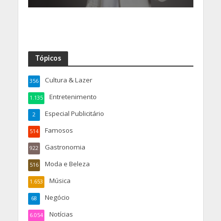
Tópicos
Cultura & Lazer
356
Entretenimento
1.135
Especial Publicitário
2
Famosos
514
Gastronomia
922
Moda e Beleza
516
Música
1.653
Negócio
68
Notícias
6.054