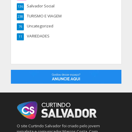
Salvador Social
136
TURISMO E VIAGEM
238
Uncategorized
76
VARIEDADES
11
O site Curtindo Salvador foi criado pelo jovem
jornalista e comunicador Marcos Costa. Com