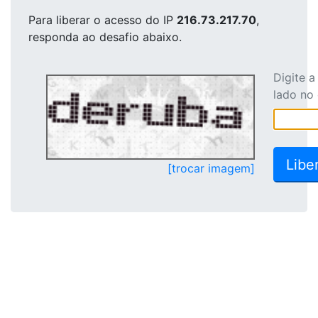
Para liberar o acesso
do IP
216.73.217.70
,
responda ao desafio abaixo.
Digite 
lado no
[trocar imagem]