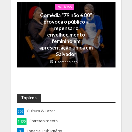
NOTÍCIAS
Comédia “79 não é 80”
provoca o público a
repensar o
envelhecimento
feminino em
apresentação única em
Salvador
1 semana ago
Tópicos
Cultura & Lazer
356
Entretenimento
1.135
Especial Publicitário
2