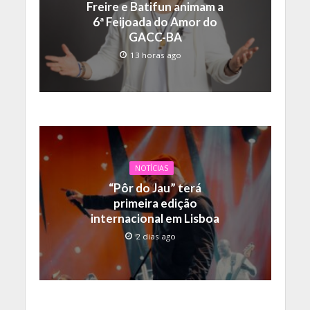
Freire e Batifun animam a
6ª Feijoada do Amor do
GACC-BA
13 horas ago
NOTÍCIAS
“Pôr do Jau” terá
primeira edição
internacional em Lisboa
2 dias ago