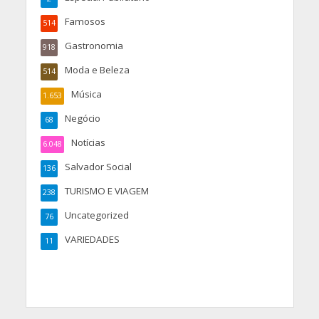
Famosos
514
Gastronomia
918
Moda e Beleza
514
Música
1.653
Negócio
68
Notícias
6.048
Salvador Social
136
TURISMO E VIAGEM
238
Uncategorized
76
VARIEDADES
11