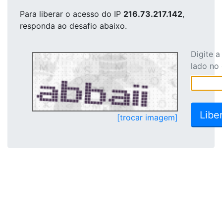
Para liberar o acesso
do IP
216.73.217.142
,
responda ao desafio abaixo.
Digite 
lado no
[trocar imagem]