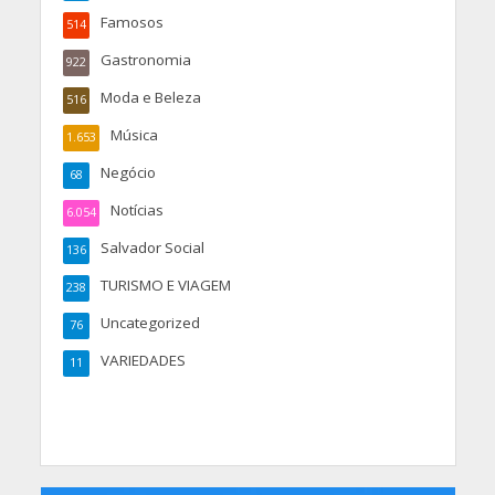
Famosos
514
Gastronomia
922
Moda e Beleza
516
Música
1.653
Negócio
68
Notícias
6.054
Salvador Social
136
TURISMO E VIAGEM
238
Uncategorized
76
VARIEDADES
11