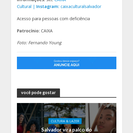
Cultural
|
Instagram:
caixaculturalsalvador
Acesso para pessoas com deficiência
Patrocínio:
CAIXA
Foto: Fernando Young
você pode gostar
CULTURA & LAZER
Salvador vira palco do