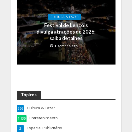
CULTURA & LAZER
Festival de Lençóis
divulga atrações de 2026;
saiba detalhes
1 semana ago
Tópicos
Cultura & Lazer
356
Entretenimento
1.135
Especial Publicitário
2