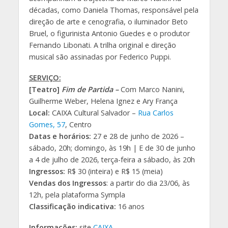
décadas, como Daniela Thomas, responsável pela
direção de arte e cenografia, o iluminador Beto
Bruel, o figurinista Antonio Guedes e o produtor
Fernando Libonati. A trilha original e direção
musical são assinadas por Federico Puppi.
SERVIÇO:
[Teatro]
Fim de Partida –
Com Marco Nanini,
Guilherme Weber, Helena Ignez e Ary França
Local:
CAIXA Cultural Salvador –
Rua Carlos
Gomes, 57
, Centro
Datas e horários:
27 e 28 de junho de 2026 –
sábado, 20h; domingo, às 19h | E de 30 de junho
a 4 de julho de 2026, terça-feira a sábado, às 20h
Ingressos:
R$ 30 (inteira) e R$ 15 (meia)
Vendas dos Ingressos
: a partir do dia 23/06, às
12h, pela plataforma Sympla
Classificação indicativa:
16 anos
Informações:
site
CAIXA