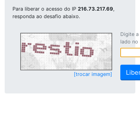
Para liberar o acesso
do IP
216.73.217.69
,
responda ao desafio abaixo.
Digite 
lado no
[trocar imagem]