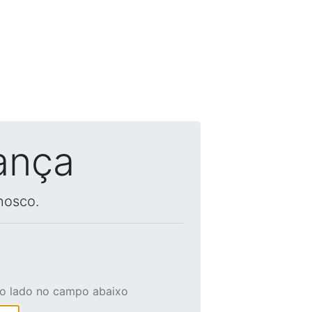
ança
nosco.
ao lado no campo abaixo