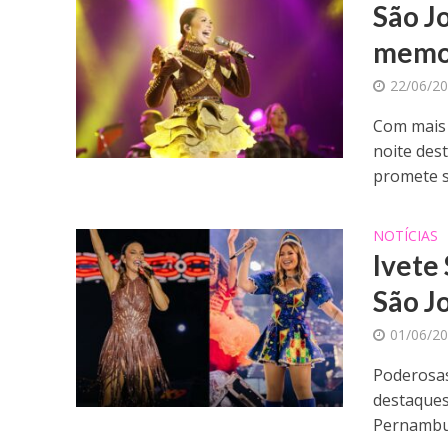
São J
memor
22/06/2
Com mais 
noite des
promete se
NOTÍCIAS
Ivete
São J
01/06/2
Poderosas
destaques
Pernambuc