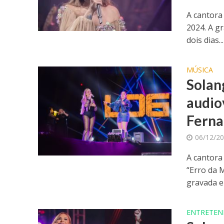
A cantora
2024. A gr
dois dias...
MÚSICA
Solan
audio
Fern
06/12/2
A cantora 
“Erro da 
gravada em
ENTRETEN