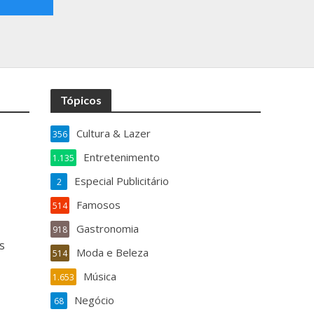
Tópicos
Cultura & Lazer
356
Entretenimento
1.135
Especial Publicitário
2
Famosos
514
Gastronomia
918
s
Moda e Beleza
514
Música
1.653
Negócio
68