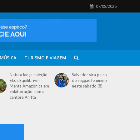
07/08/2026
MÚSICA
TURISMO E VIAGEM
Natura lança coleção
Salvador vira palco
Ekos Equilibrivm
do reggae feminino
Menta Amazônica em
neste sábado (8)
colaboração com a
cantora Anitta