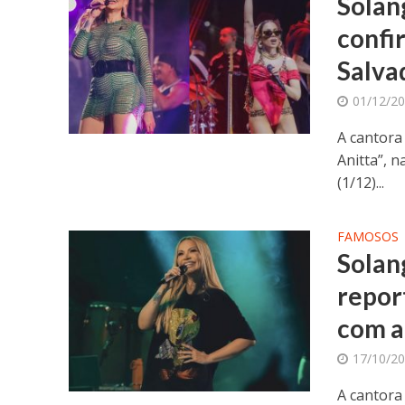
Solan
confi
Salva
01/12/2
A cantora
Anitta”, n
(1/12)...
FAMOSOS
Solan
repor
com a
17/10/2
A cantora