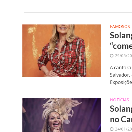
FAMOSOS
Solan
“come
29/05/2
A cantora
Salvador, 
Exposições
NOTÍCIAS
Solan
no Ca
24/01/2