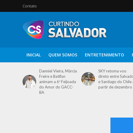
Contato
INICIAL
QUEM SOMOS
ENTRETENIMENTO
Danniel Vieira, Márcia
SKY retoma voo
Freire e Batifun
direto entre Salvad
animam a 6ª Feijoada
e Santiago do Chile 
do Amor do GACC-
partir de dezembro
BA