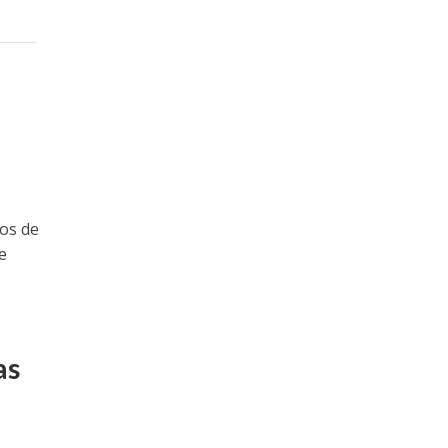
nos de
e
as