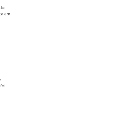
ador
oca em
e
foi