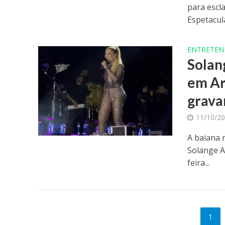
para escl
Espetacula
ENTRETEN
Solan
em Ar
grava
11/10/2
A baiana 
Solange Al
feira...
1