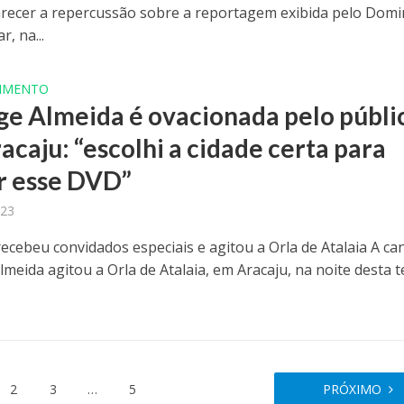
arecer a repercussão sobre a reportagem exibida pelo Dom
r, na...
IMENTO
ge Almeida é ovacionada pelo públi
acaju: “escolhi a cidade certa para
r esse DVD”
023
recebeu convidados especiais e agitou a Orla de Atalaia A ca
meida agitou a Orla de Atalaia, em Aracaju, na noite desta t
2
3
…
5
PRÓXIMO