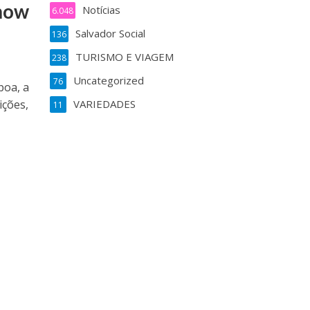
show
Notícias
6.048
Salvador Social
136
TURISMO E VIAGEM
238
Uncategorized
76
boa, a
ições,
VARIEDADES
11