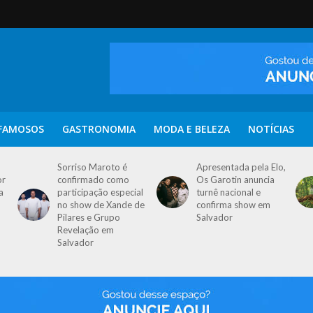
FAMOSOS
GASTRONOMIA
MODA E BELEZA
NOTÍCIAS
Sorriso Maroto é
Apresentada pela Elo,
or
confirmado como
Os Garotin anuncia
a
participação especial
turnê nacional e
no show de Xande de
confirma show em
Pilares e Grupo
Salvador
Revelação em
Salvador