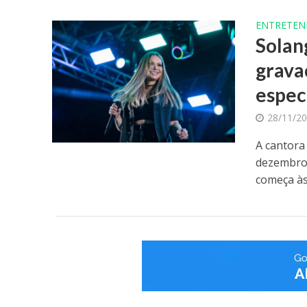
ENTRETEN
Solan
grava
espec
28/11/2
A cantora
dezembro,
começa às 