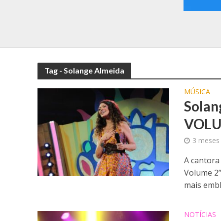
Tag - Solange Almeida
MÚSICA
Solan
VOLUM
3 meses
A cantora
Volume 2”
mais embl
NOTÍCIAS