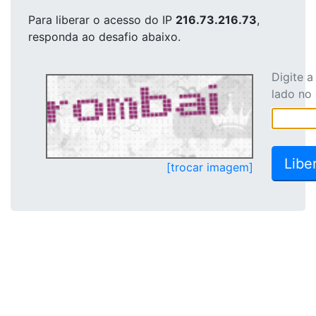
Para liberar o acesso
do IP
216.73.216.73
,
responda ao desafio abaixo.
Digite 
lado no
[trocar imagem]