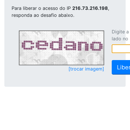
Para liberar o acesso
do IP
216.73.216.198
,
responda ao desafio abaixo.
Digite 
lado no
[trocar imagem]