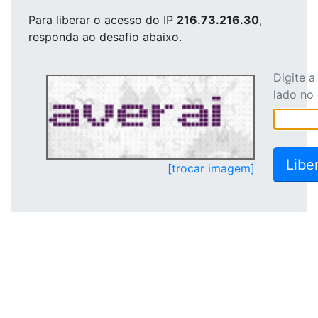
Para liberar o acesso
do IP
216.73.216.30
,
responda ao desafio abaixo.
Digite 
lado no
[trocar imagem]