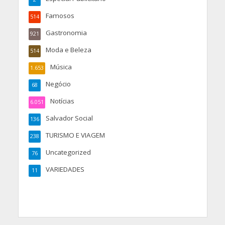
Famosos
514
Gastronomia
921
Moda e Beleza
514
Música
1.653
Negócio
68
Notícias
6.051
Salvador Social
136
TURISMO E VIAGEM
238
Uncategorized
76
VARIEDADES
11