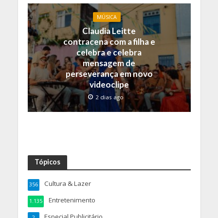
MÚSICA
Claudia Leitte
contracena com a filha e
celebra e celebra
mensagem de
perseverança em novo
videoclipe
2 dias ago
Tópicos
Cultura & Lazer
356
Entretenimento
1.135
Especial Publicitário
2