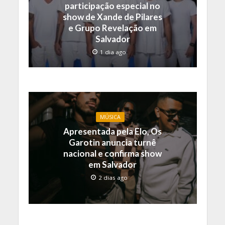
participação especial no
show de Xande de Pilares
e Grupo Revelação em
Salvador
1 dia ago
MÚSICA
Apresentada pela Elo, Os
Garotin anuncia turnê
nacional e confirma show
em Salvador
2 dias ago