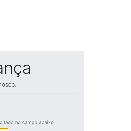
ança
nosco.
ao lado no campo abaixo