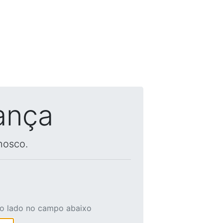
ança
nosco.
ao lado no campo abaixo