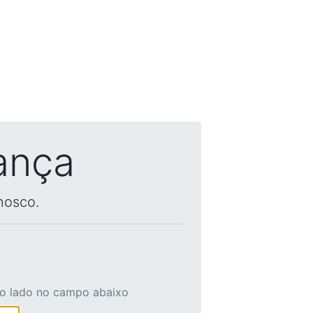
ança
nosco.
ao lado no campo abaixo