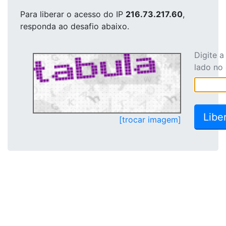
Para liberar o acesso
do IP
216.73.217.60
,
responda ao desafio abaixo.
Digite 
lado no
[trocar imagem]