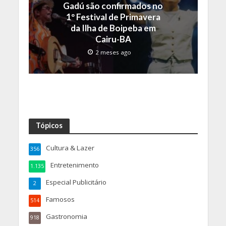
Gadú são confirmados no
1º Festival de Primavera
da Ilha de Boipeba em
Cairu-BA
2 meses ago
Tópicos
Cultura & Lazer
356
Entretenimento
1.135
Especial Publicitário
2
Famosos
514
Gastronomia
918