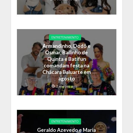
ENTRETENIMENTO
Armandinho, Dodô e
Osmar, Bailinho de
Quinta e Batifun
comandam festa na
Chácara Baluarte em
agosto
2 meses ago
ENTRETENIMENTO
Geraldo Azevedo e Maria