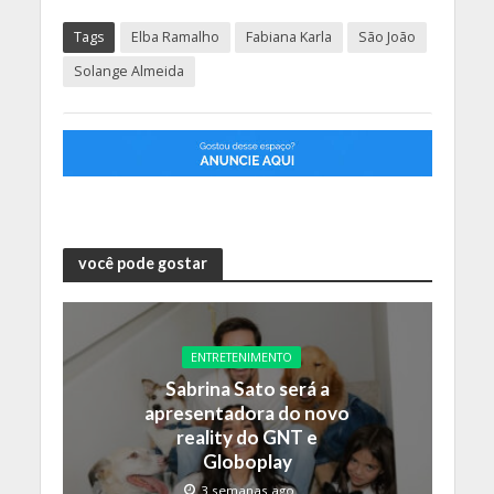
Tags
Elba Ramalho
Fabiana Karla
São João
Solange Almeida
você pode gostar
ENTRETENIMENTO
Sabrina Sato será a
apresentadora do novo
reality do GNT e
Globoplay
3 semanas ago