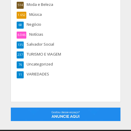
Moda e Beleza
514
Música
1.652
Negócio
68
Notícias
6.046
Salvador Social
135
TURISMO E VIAGEM
237
Uncategorized
76
VARIEDADES
11