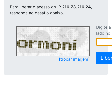
Para liberar o acesso
do IP
216.73.216.24
,
responda ao desafio abaixo.
Digite 
lado no
[trocar imagem]