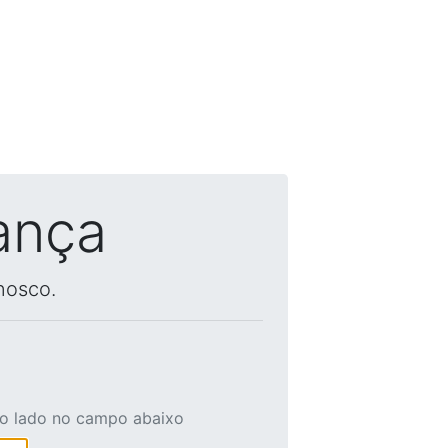
ança
nosco.
ao lado no campo abaixo