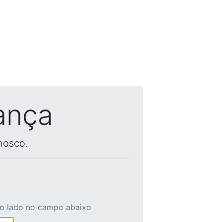
ança
nosco.
ao lado no campo abaixo