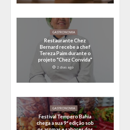
GASTRONOMIA
Restaurante Chez
Bernard recebe a chef
Tereza Paim durante o
projeto “Chez Convida”
2 dias ago
GASTRONOMIA
Festival Tempero Bahia
chega a sua 9ª edição sob
os aromas e sabores dos