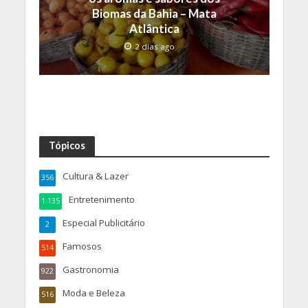
Biomas da Bahia – Mata
Atlântica
2 dias ago
Tópicos
Cultura & Lazer
356
Entretenimento
1.135
Especial Publicitário
2
Famosos
514
Gastronomia
922
Moda e Beleza
516