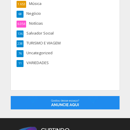
Música
1.653
Negócio
68
Notícias
6.054
Salvador Social
136
TURISMO E VIAGEM
238
Uncategorized
76
VARIEDADES
11