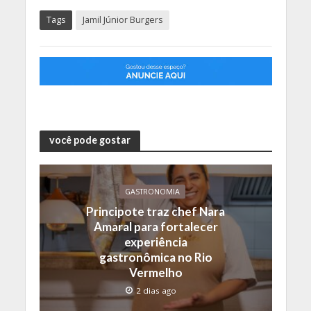
Tags
Jamil Júnior Burgers
você pode gostar
GASTRONOMIA
Principote traz chef Nara
Amaral para fortalecer
experiência
gastronômica no Rio
Vermelho
2 dias ago