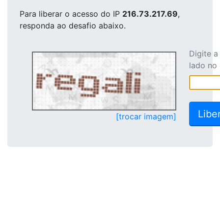
Para liberar o acesso
do IP
216.73.217.69
,
responda ao desafio abaixo.
Digite 
lado no
[trocar imagem]