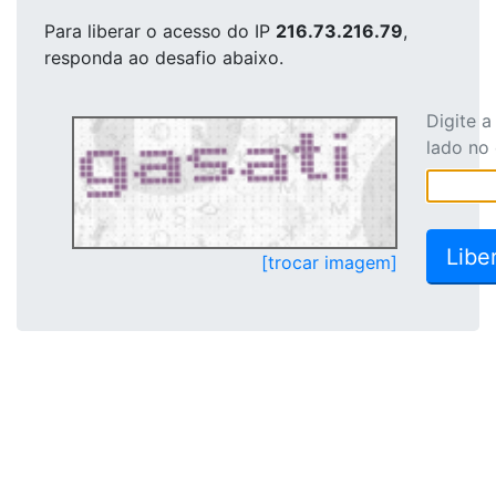
Para liberar o acesso
do IP
216.73.216.79
,
responda ao desafio abaixo.
Digite 
lado no
[trocar imagem]