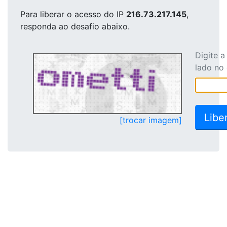
Para liberar o acesso
do IP
216.73.217.145
,
responda ao desafio abaixo.
Digite 
lado no
[trocar imagem]