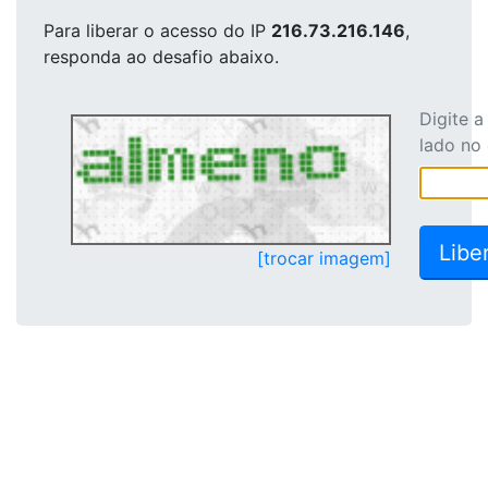
Para liberar o acesso
do IP
216.73.216.146
,
responda ao desafio abaixo.
Digite 
lado no
[trocar imagem]