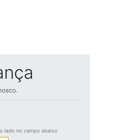
ança
nosco.
ao lado no campo abaixo